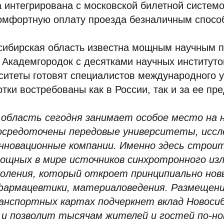
 интегрирована с московской билетной системо
омфортную оплату проезда безналичным спосо
осибирская область известна мощным научным 
 Академгородок с десятками научных институт
итеты готовят специалистов международного у
тки востребованы как в России, так и за ее пр
 область сегодня занимает особое место на 
сосредоточены передовые университеты, исс
нновационные компании. Именно здесь стро
мощных в мире источников синхротронного из
оления, который откроет принципиально но
фармацевтики, материаловедения. Размещен
анспортных картах подчеркнет вклад Новосиб
у и позволит тысячам жителей и гостей по-н