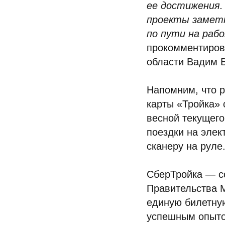
ее достижения.
проекты заметн
по пути на рабо
прокомментиров
области Вадим 
Напомним, что 
карты «Тройка» 
весной текущего
поездки на эле
сканеру на руле
СберТройка — с
Правительства М
единую билетную
успешным опыто