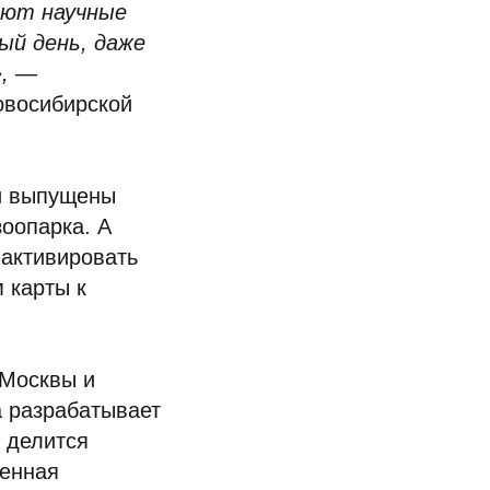
ают научные
ый день, даже
,
—
овосибирской
ли выпущены
оопарка. А
 активировать
 карты к
 Москвы и
а разрабатывает
 делится
венная