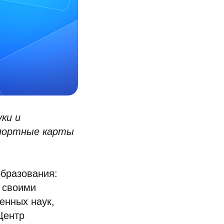
ки и
спортные карты
образования:
н своими
енных наук,
Центр