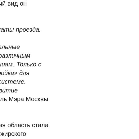
ый вид он
латы проезда.
альные
различным
иям. Только с
ойка» для
 системе.
звитие
ель Мэра Москвы
ая область стала
жирского