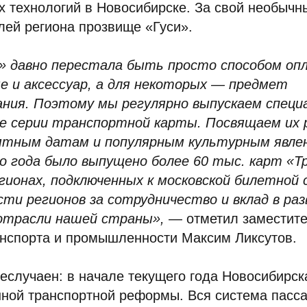
 технологий в Новосибирске. За свой необычн
лей региона прозвище «Гуси».
» давно перестала быть просто способом оп
е и аксессуар, а для некоторых — предмет
ания. Поэтому мы регулярно выпускаем специ
 серии транспортной карты. Посвящаем их 
тным датам и популярным культурным явлен
о года было выпущено более 60 тыс. карт «Тр
егионах, подключенных к московской билетной
сти регионов за сотрудничество и вклад в ра
отрасли нашей страны»,
— отметил заместит
анспорта и промышленности Максим Ликсутов.
еслучаен: в начале текущего года Новосибирск
ной транспортной реформы. Вся система пасса