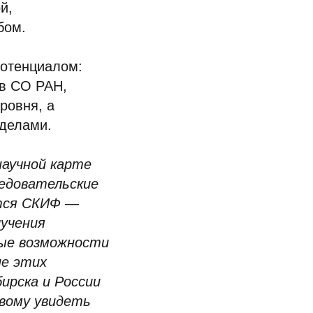
й,
бом.
потенциалом:
ов СО РАН,
ровня, а
еделами.
научной карте
ледовательские
ится СКИФ —
лучения
вые возможности
ие этих
ирска и России
овому увидеть