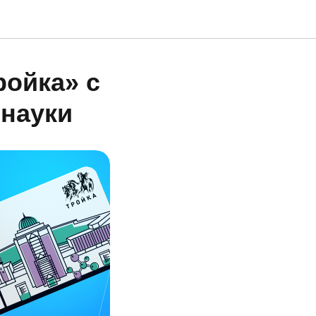
ройка» с
науки