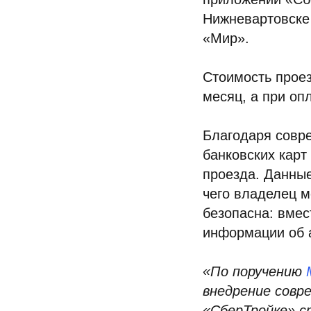
Нижневартовске 
«Мир».
Стоимость проез
месяц, а при оп
Благодаря совре
банковских карт
проезда. Данные
чего владелец м
безопасна: вмес
информации об 
«По поручению
внедрение совр
«СберТройке» с