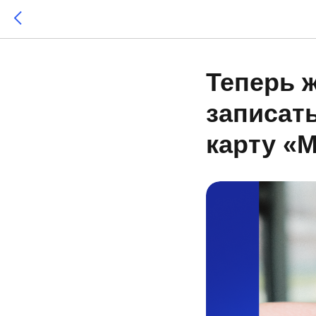
Теперь 
записат
карту «