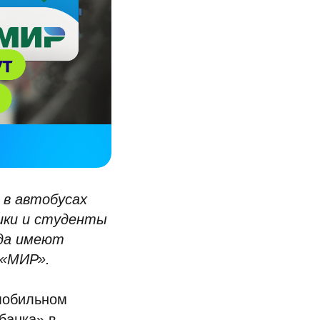
 в автобусах
ики и студенты
ода имеют
 «МИР».
 мобильном
банка» в