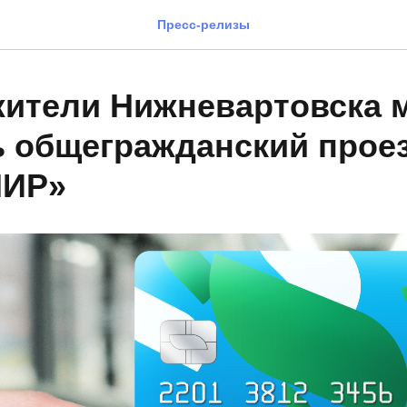
Пресс-релизы
жители Нижневартовска 
ь общегражданский прое
МИР»