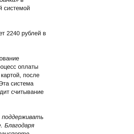
й системой
т 2240 рублей в
зование
роцесс оплаты
картой, после
 Эта система
одит считывание
 поддерживать
е. Благодаря
транспорте