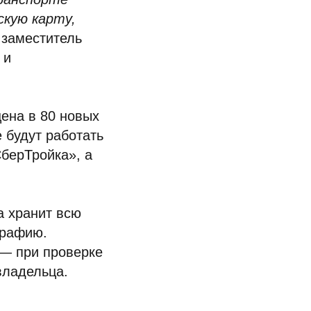
скую карту,
 заместитель
 и
ена в 80 новых
 будут работать
СберТройка», а
а хранит всю
графию.
 — при проверке
владельца.