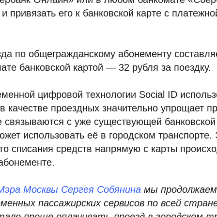
и привязать его к банковской карте с платежно
да по общегражданскому абонементу составляе
лате банковской картой — 32 рубля за поездку.
менной цифровой технологии Social ID исполь
 в качестве проездных значительно упрощает п
 связываются с уже существующей банковской 
ожет использовать её в городском транспорте.
то списания средств напрямую с карты происх
абонементе.
Мэра Москвы Сергея Собянина
мы продолжаем
еменных пассажирских сервисов по всей стран
тало проще оплачивать проезд в городском 