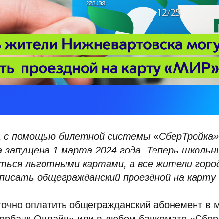
 с помощью билетной системы «СберТройка»
 запущена 1 марта 2024 года. Теперь школьн
ться льготными картами, а все жители гор
писать общегражданский проездной на карту
аточно оплатить общегражданский абонемент в
ербанк Онлайн» или в любом банкомате «Сбер