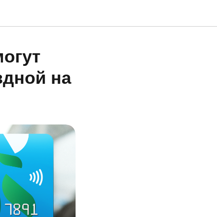
могут
здной на