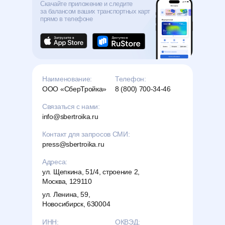
Скачайте приложение и следите
за балансом ваших транспортных карт
прямо в телефоне
Наименование:
Телефон:
ООО «СберТройка»
8 (800) 700-34-46
Связаться с нами:
Связаться с нами:
Связаться с нами:
info@sbertroika.ru
info@sbertroika.ru
info@sbertroika.ru
Контакт для запросов СМИ:
Контакт для запросов СМИ:
press@sbertroika.ru
press@sbertroika.ru
Адрес:
Адреса:
ул. Щепкина, 51/4, строение 2,
ул. Щепкина, 51/4, строение 2,
Москва, 129110
Москва, 129110
ул. Ленина, 59,
ул. Ленина, 59,
Новосибирск, 630004
Новосибирск, 630004
ИНН:
ОКВЭД:
ОКВЭД: