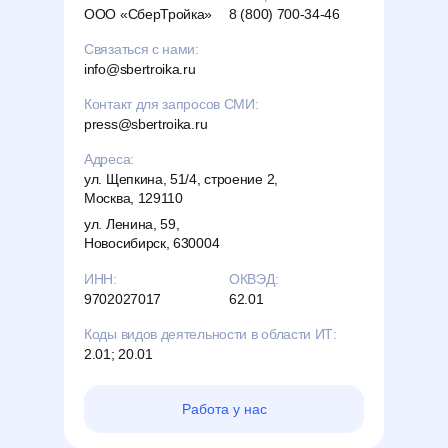
ООО «СберТройка»
8 (800) 700-34-46
Связаться с нами:
Связаться с нами:
Связаться с нами:
info@sbertroika.ru
info@sbertroika.ru
info@sbertroika.ru
Контакт для запросов СМИ:
Контакт для запросов СМИ:
press@sbertroika.ru
press@sbertroika.ru
Адрес:
Адреса:
ул. Щепкина, 51/4, строение 2,
ул. Щепкина, 51/4, строение 2,
Москва, 129110
Москва, 129110
ул. Ленина, 59,
ул. Ленина, 59,
Новосибирск, 630004
Новосибирск, 630004
ИНН:
ОКВЭД:
ОКВЭД:
9702027017
62.01
62.01
Коды видов деятельности в области ИТ:
2.01; 20.01
Работа у нас